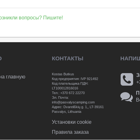
озникли вопросы? Пишите!
Ю
КОНТАКТЫ
НАПИ
Kostas Butkus
З
на главную
Код предприятия: IVP 921492
+
Код плательщика ПДН:
LT100012816016
П
Тел.: +370 672 22270
Эл. Почта:
В
info@pasvalyscamping.com
Aдрес: Dvareliškių g. 1,, LT-39161
Pasvalys, Lithuania
Установки cookie
Правила заказа