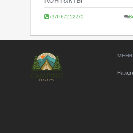
+370 672 22270
В
МЕН
Назад 