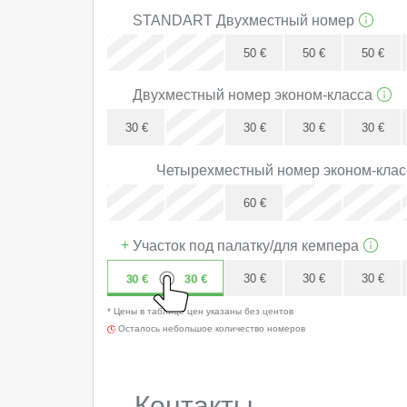
x
STANDART Двухместный ​номер
x
x
50
€
50
€
50
€
50
€
Двухместный ​номер эконом-класса
x
30
€
30
€
30
€
30
€
30
€
Четырехместный номер эконом-клас
x
x
60
€
x
+
Участок под палатку/для кемпера
30
€
30
€
30
€
30
€
30
€
* Цены в таблице цен указаны без центов
30
€
Осталось небольшое количество номеров
Контакты