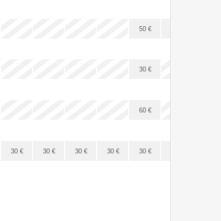
x
x
x
x
x
x
x
50
€
50
€
50
€
x
x
x
x
x
x
x
30
€
x
x
x
x
x
x
x
60
€
30
€
30
€
30
€
30
€
30
€
30
€
30
€