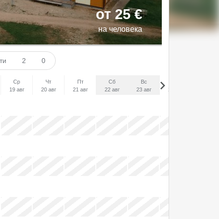
от 25 €
на человека
сти
2
0
Ср
Чт
Пт
Сб
Вс
Пн
Вт
19 авг
20 авг
21 авг
22 авг
23 авг
24 авг
25 авг
x
x
x
x
x
x
x
x
x
x
x
x
x
x
x
x
x
x
x
x
x