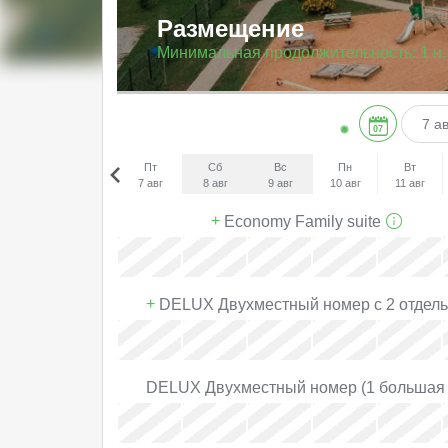
Размещение
Минимальная продолжительность:
1 н.
07
Пт
Сб
Вс
Пн
Вт
Пн
7 авг
8 авг
9 авг
10 авг
11 авг
27
Пт
+
Economy Family suite
4 сен
3
x
x
10
x
+
17
DELUX Двухместный номер с 2 отдел
24
x
x
31
x
DELUX Двухместный номер (1 большая 
x
x